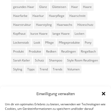
gesundes Haar
Glanz
Glätteisen
Haar
Haare
Haarfarbe
Haarkur
Haarpflege
Haarschnitt
Haarstruktur
Haarstyling
Haarwachs
Hitzeschutz
Kopfhaut
kurze Haare
lange Haare
Locken
Lockenstab
Look
Pflege
Pflegeprodukte
Pony
Produkt
Produkte
Redken
Reutlingen
Ringelbach
Sarah Kailer
Schutz
Shampoo
Style Room Reutlingen
Styling
Tipps
Trend
Trends
Volumen
Einwilligung verwalten
Um dir ein optimales Erlebnis zu bieten, verwenden wir Technologien wie
Cookies, um Geräteinformationen zu speichern und/oder darauf