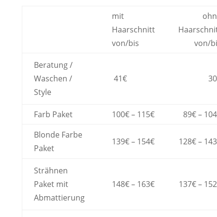
mit
ohn
Haarschnitt
Haarschni
von/bis
von/b
Beratung /
Waschen /
41€
30
Style
Farb Paket
100€ – 115€
89€ – 10
Blonde Farbe
139€ – 154€
128€ – 14
Paket
Strähnen
Paket mit
148€ – 163€
137€ – 15
Abmattierung