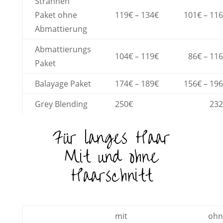
Strähnen
Paket ohne
119€ – 134€
101€ – 11
Abmattierung
Abmattierungs
104€ – 119€
86€ – 11
Paket
Balayage Paket
174€ – 189€
156€ – 19
Grey Blending
250€
232
Für langes Haar
Mit und ohne
Haarschnitt
mit
ohn