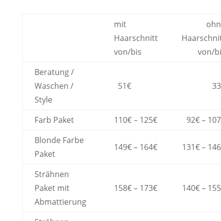
mit
ohn
Haarschnitt
Haarschni
von/bis
von/b
Beratung /
Waschen /
51€
33
Style
Farb Paket
110€ – 125€
92€ – 10
Blonde Farbe
149€ – 164€
131€ – 14
Paket
Strähnen
Paket mit
158€ – 173€
140€ – 15
Abmattierung