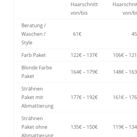
Haarschnitt
Haarschni
von/bis
von/b
Beratung /
Waschen /
61€
45
Style
Farb Paket
122€ – 137€
106€ – 12
Blonde Farbe
164€ – 179€
148€ – 16
Paket
Strähnen
Paket mit
177€ – 192€
161€ – 17
Abmattierung
Strähnen
Paket ohne
135€ – 150€
119€ – 13
Abmattierung