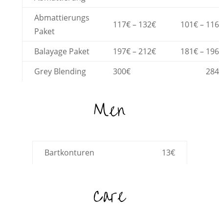
Abmattierungs
117€ – 132€
101€ – 11
Paket
Balayage Paket
197€ – 212€
181€ – 19
Grey Blending
300€
284
Men
Bartkonturen
13€
Care