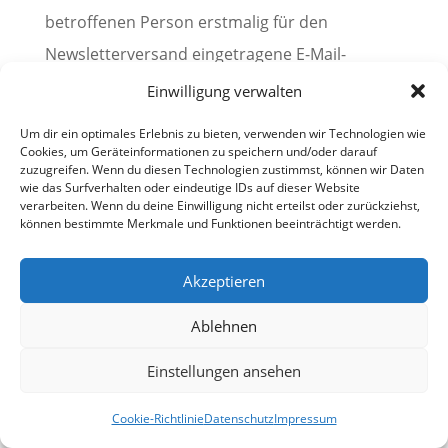
betroffenen Person erstmalig für den
Newsletterversand eingetragene E-Mail-
Adresse wird aus rechtlichen Gründen eine
Einwilligung verwalten
Bestätigungsmail im Double-Opt-In-Verfahren
Um dir ein optimales Erlebnis zu bieten, verwenden wir Technologien wie
versendet. Diese Bestätigungsmail dient der
Cookies, um Geräteinformationen zu speichern und/oder darauf
zuzugreifen. Wenn du diesen Technologien zustimmst, können wir Daten
Überprüfung, ob der Inhaber der E-Mail-
wie das Surfverhalten oder eindeutige IDs auf dieser Website
verarbeiten. Wenn du deine Einwilligung nicht erteilst oder zurückziehst,
Adresse als betroffene Person den Empfang
können bestimmte Merkmale und Funktionen beeinträchtigt werden.
des Newsletters autorisiert hat.
Akzeptieren
Bei der Anmeldung zum Newsletter speichern
wir ferner die vom Internet-Service-Provider
Ablehnen
(ISP) vergebene IP-Adresse des von der
Einstellungen ansehen
betroffenen Person zum Zeitpunkt der
Cookie-Richtlinie
Datenschutz
Impressum
Anmeldung verwendeten Computersystems