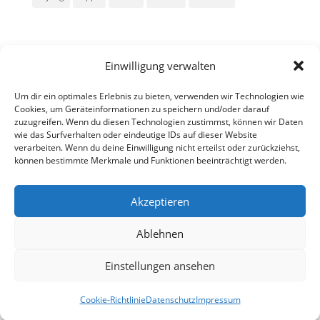
Einwilligung verwalten
Um dir ein optimales Erlebnis zu bieten, verwenden wir Technologien wie
Cookies, um Geräteinformationen zu speichern und/oder darauf
zuzugreifen. Wenn du diesen Technologien zustimmst, können wir Daten
Alle Rechte vorbehalten - Sarah Kailer
wie das Surfverhalten oder eindeutige IDs auf dieser Website
verarbeiten. Wenn du deine Einwilligung nicht erteilst oder zurückziehst,
können bestimmte Merkmale und Funktionen beeinträchtigt werden.
Impressum
Datenschutzerklärung
Akzeptieren
Ablehnen
fa
in
g
Einstellungen ansehen
c
st
o
Cookie-Richtlinie
Datenschutz
Impressum