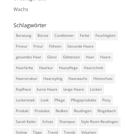
Wachs
Schlagwörter
Beratung
Bürste
Conditioner
Farbe
Feuchtigkeit
Friseur
Frisur
Föhnen
Gesunde Haare
gesundes Haar
Glanz
Glätteisen
Haar
Haare
Haarfarbe
Haarkur
Haarpflege
Haarschnitt
Haarstruktur
Haarstyling
Haarwachs
Hitzeschutz
Kopfhaut
kurze Haare
lange Haare
Locken
Lockenstab
Look
Pflege
Pflegeprodukte
Pony
Produkt
Produkte
Redken
Reutlingen
Ringelbach
Sarah Kailer
Schutz
Shampoo
Style Room Reutlingen
Styling
Tipps
Trend
Trends
Volumen