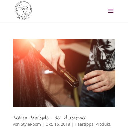
Redken Fabricate – der Alleskönner
von
StyleRoom
|
Okt. 16, 2018
|
Haartipps
,
Produkt
,