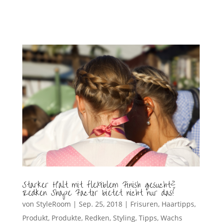
Starker Halt mit flexiblem Finish gesucht?
Redken Shape Factor bietet nicht nur das!
von
StyleRoom
|
Sep. 25, 2018
|
Frisuren
,
Haartipps
,
Produkt
,
Produkte
,
Redken
,
Styling
,
Tipps
,
Wachs