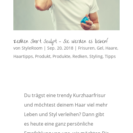
Redken Short Sculpt – Sie werden es lieben!
von
StyleRoom
|
Sep. 20, 2018
|
Frisuren
,
Gel
,
Haare
,
Haartipps
,
Produkt
,
Produkte
,
Redken
,
Styling
,
Tipps
Du trägst eine trendy Kurzhaarfrisur
und möchtest deinem Haar viel mehr
Leben und Styl verleihen? Dann gibt
es heute eine ganz persönliche