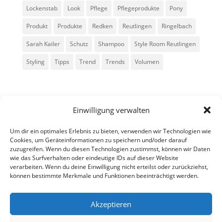
Lockenstab
Look
Pflege
Pflegeprodukte
Pony
Produkt
Produkte
Redken
Reutlingen
Ringelbach
Sarah Kailer
Schutz
Shampoo
Style Room Reutlingen
Styling
Tipps
Trend
Trends
Volumen
Einwilligung verwalten
Um dir ein optimales Erlebnis zu bieten, verwenden wir Technologien wie
Cookies, um Geräteinformationen zu speichern und/oder darauf
zuzugreifen. Wenn du diesen Technologien zustimmst, können wir Daten
Alle Rechte vorbehalten - Sarah Kailer
wie das Surfverhalten oder eindeutige IDs auf dieser Website
verarbeiten. Wenn du deine Einwilligung nicht erteilst oder zurückziehst,
können bestimmte Merkmale und Funktionen beeinträchtigt werden.
Impressum
Datenschutzerklärung
Akzeptieren