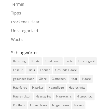
Termin
Tipps
trockenes Haar
Uncategorized
Wachs
Schlagwörter
Beratung
Bürste
Conditioner
Farbe
Feuchtigkeit
Friseur
Frisur
Föhnen
Gesunde Haare
gesundes Haar
Glanz
Glätteisen
Haar
Haare
Haarfarbe
Haarkur
Haarpflege
Haarschnitt
Haarstruktur
Haarstyling
Haarwachs
Hitzeschutz
Kopfhaut
kurze Haare
lange Haare
Locken