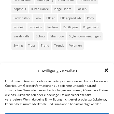
Kopfhaut
kurze Haare
lange Haare
Locken
Lockenstab
Look
Pflege
Pflegeprodukte
Pony
Produkt
Produkte
Redken
Reutlingen
Ringelbach
Sarah Kailer
Schutz
Shampoo
Style Room Reutlingen
Styling
Tipps
Trend
Trends
Volumen
Einwilligung verwalten
Um dir ein optimales Erlebnis zu bieten, verwenden wir Technologien wie
Cookies, um Geräteinformationen zu speichern und/oder darauf
zuzugreifen. Wenn du diesen Technologien zustimmst, können wir Daten
Alle Rechte vorbehalten - Sarah Kailer
wie das Surfverhalten oder eindeutige IDs auf dieser Website
verarbeiten. Wenn du deine Einwilligung nicht erteilst oder zurückziehst,
können bestimmte Merkmale und Funktionen beeinträchtigt werden.
Impressum