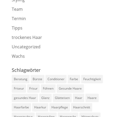
Team
Termin
Tipps
trockenes Haar
Uncategorized
Wachs
Schlagwörter
Beratung
Bürste
Conditioner
Farbe
Feuchtigkeit
Friseur
Frisur
Föhnen
Gesunde Haare
gesundes Haar
Glanz
Glätteisen
Haar
Haare
Haarfarbe
Haarkur
Haarpflege
Haarschnitt
Haarstruktur
Haarstyling
Haarwachs
Hitzeschutz