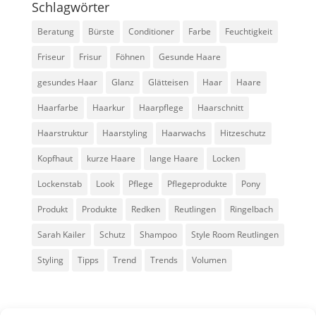
Schlagwörter
Beratung
Bürste
Conditioner
Farbe
Feuchtigkeit
Friseur
Frisur
Föhnen
Gesunde Haare
gesundes Haar
Glanz
Glätteisen
Haar
Haare
Haarfarbe
Haarkur
Haarpflege
Haarschnitt
Haarstruktur
Haarstyling
Haarwachs
Hitzeschutz
Kopfhaut
kurze Haare
lange Haare
Locken
Lockenstab
Look
Pflege
Pflegeprodukte
Pony
Produkt
Produkte
Redken
Reutlingen
Ringelbach
Sarah Kailer
Schutz
Shampoo
Style Room Reutlingen
Styling
Tipps
Trend
Trends
Volumen