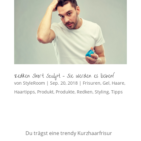
Redken Short Sculpt – Sie werden es lieben!
von
StyleRoom
|
Sep. 20, 2018
|
Frisuren
,
Gel
,
Haare
,
Haartipps
,
Produkt
,
Produkte
,
Redken
,
Styling
,
Tipps
Du trägst eine trendy Kurzhaarfrisur