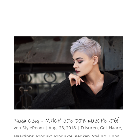
Rough Clay – MACH SIE DIR WUSCHELIG!
von
StyleRoom
|
Aug. 23, 2018
|
Frisuren
,
Gel
,
Haare
,
Haartipps
,
Produkt
,
Produkte
,
Redken
,
Styling
,
Tipps