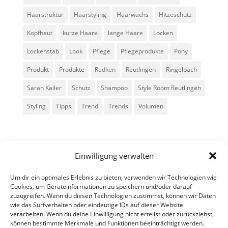
Haarstruktur
Haarstyling
Haarwachs
Hitzeschutz
Kopfhaut
kurze Haare
lange Haare
Locken
Lockenstab
Look
Pflege
Pflegeprodukte
Pony
Produkt
Produkte
Redken
Reutlingen
Ringelbach
Sarah Kailer
Schutz
Shampoo
Style Room Reutlingen
Styling
Tipps
Trend
Trends
Volumen
Einwilligung verwalten
Um dir ein optimales Erlebnis zu bieten, verwenden wir Technologien wie
Cookies, um Geräteinformationen zu speichern und/oder darauf
zuzugreifen. Wenn du diesen Technologien zustimmst, können wir Daten
Alle Rechte vorbehalten - Sarah Kailer
wie das Surfverhalten oder eindeutige IDs auf dieser Website
verarbeiten. Wenn du deine Einwilligung nicht erteilst oder zurückziehst,
können bestimmte Merkmale und Funktionen beeinträchtigt werden.