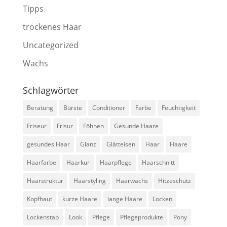
Tipps
trockenes Haar
Uncategorized
Wachs
Schlagwörter
Beratung
Bürste
Conditioner
Farbe
Feuchtigkeit
Friseur
Frisur
Föhnen
Gesunde Haare
gesundes Haar
Glanz
Glätteisen
Haar
Haare
Haarfarbe
Haarkur
Haarpflege
Haarschnitt
Haarstruktur
Haarstyling
Haarwachs
Hitzeschutz
Kopfhaut
kurze Haare
lange Haare
Locken
Lockenstab
Look
Pflege
Pflegeprodukte
Pony