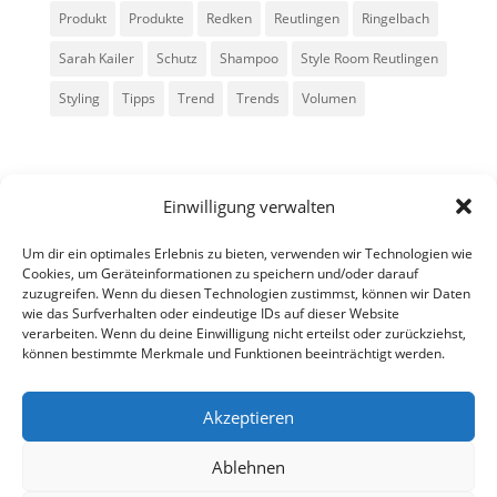
Produkt
Produkte
Redken
Reutlingen
Ringelbach
Sarah Kailer
Schutz
Shampoo
Style Room Reutlingen
Styling
Tipps
Trend
Trends
Volumen
Einwilligung verwalten
Um dir ein optimales Erlebnis zu bieten, verwenden wir Technologien wie
Cookies, um Geräteinformationen zu speichern und/oder darauf
zuzugreifen. Wenn du diesen Technologien zustimmst, können wir Daten
Alle Rechte vorbehalten - Sarah Kailer
wie das Surfverhalten oder eindeutige IDs auf dieser Website
verarbeiten. Wenn du deine Einwilligung nicht erteilst oder zurückziehst,
können bestimmte Merkmale und Funktionen beeinträchtigt werden.
Impressum
Datenschutzerklärung
Akzeptieren
Ablehnen