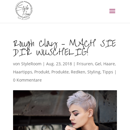
Rough Clay – MACH SIE
DIR WUSCHELIG!
von
StyleRoom
|
Aug. 23, 2018
|
Frisuren
,
Gel
,
Haare
,
Haartipps
,
Produkt
,
Produkte
,
Redken
,
Styling
,
Tipps
|
0 Kommentare