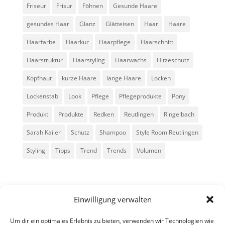
Friseur
Frisur
Föhnen
Gesunde Haare
gesundes Haar
Glanz
Glätteisen
Haar
Haare
Haarfarbe
Haarkur
Haarpflege
Haarschnitt
Haarstruktur
Haarstyling
Haarwachs
Hitzeschutz
Kopfhaut
kurze Haare
lange Haare
Locken
Lockenstab
Look
Pflege
Pflegeprodukte
Pony
Produkt
Produkte
Redken
Reutlingen
Ringelbach
Sarah Kailer
Schutz
Shampoo
Style Room Reutlingen
Styling
Tipps
Trend
Trends
Volumen
Einwilligung verwalten
Um dir ein optimales Erlebnis zu bieten, verwenden wir Technologien wie