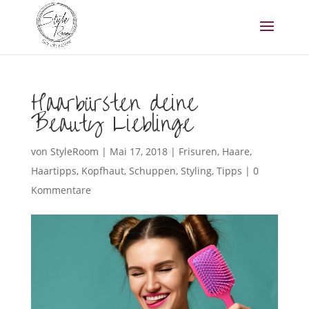
Haarbürsten deine
Beauty Lieblinge
von
StyleRoom
|
Mai 17, 2018
|
Frisuren
,
Haare
,
Haartipps
,
Kopfhaut
,
Schuppen
,
Styling
,
Tipps
|
0
Kommentare