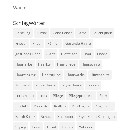
Wachs
Schlagwörter
Beratung
Bürste
Conditioner
Farbe
Feuchtigkeit
Friseur
Frisur
Föhnen
Gesunde Haare
gesundes Haar
Glanz
Glätteisen
Haar
Haare
Haarfarbe
Haarkur
Haarpflege
Haarschnitt
Haarstruktur
Haarstyling
Haarwachs
Hitzeschutz
Kopfhaut
kurze Haare
lange Haare
Locken
Lockenstab
Look
Pflege
Pflegeprodukte
Pony
Produkt
Produkte
Redken
Reutlingen
Ringelbach
Sarah Kailer
Schutz
Shampoo
Style Room Reutlingen
Styling
Tipps
Trend
Trends
Volumen