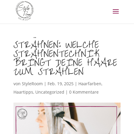
STRÄHNEN: WELCHE
STRÄHNENTECHNIK
BRINGT DEINE HAARE
ZUM STRAHLEN
von
StyleRoom
|
Feb. 19, 2025
|
Haarfarben
,
Haartipps
,
Uncategorized
|
0 Kommentare