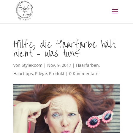
Hilfe, die Haarfarbe hält
nicht – was tun?
von
StyleRoom
|
Nov. 9, 2017
|
Haarfarben
,
Haartipps
,
Pflege
,
Produkt
|
0 Kommentare