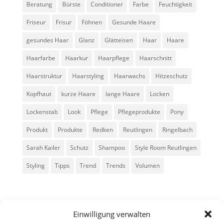
Beratung
Bürste
Conditioner
Farbe
Feuchtigkeit
Friseur
Frisur
Föhnen
Gesunde Haare
gesundes Haar
Glanz
Glätteisen
Haar
Haare
Haarfarbe
Haarkur
Haarpflege
Haarschnitt
Haarstruktur
Haarstyling
Haarwachs
Hitzeschutz
Kopfhaut
kurze Haare
lange Haare
Locken
Lockenstab
Look
Pflege
Pflegeprodukte
Pony
Produkt
Produkte
Redken
Reutlingen
Ringelbach
Sarah Kailer
Schutz
Shampoo
Style Room Reutlingen
Styling
Tipps
Trend
Trends
Volumen
Einwilligung verwalten