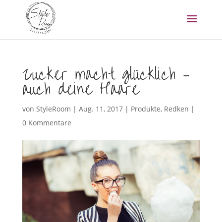
Zucker macht glücklich –
auch deine Haare
von
StyleRoom
|
Aug. 11, 2017
|
Produkte
,
Redken
|
0 Kommentare