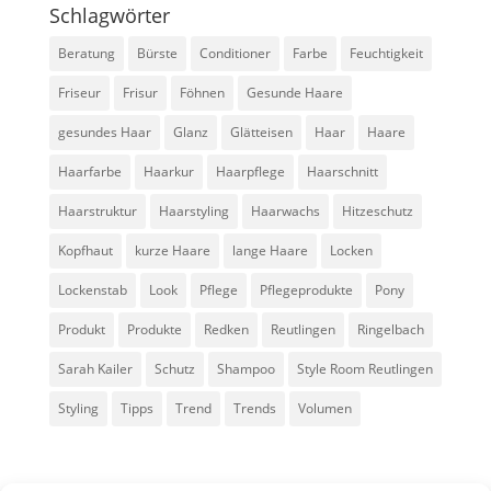
Schlagwörter
Beratung
Bürste
Conditioner
Farbe
Feuchtigkeit
Friseur
Frisur
Föhnen
Gesunde Haare
gesundes Haar
Glanz
Glätteisen
Haar
Haare
Haarfarbe
Haarkur
Haarpflege
Haarschnitt
Haarstruktur
Haarstyling
Haarwachs
Hitzeschutz
Kopfhaut
kurze Haare
lange Haare
Locken
Lockenstab
Look
Pflege
Pflegeprodukte
Pony
Produkt
Produkte
Redken
Reutlingen
Ringelbach
Sarah Kailer
Schutz
Shampoo
Style Room Reutlingen
Styling
Tipps
Trend
Trends
Volumen