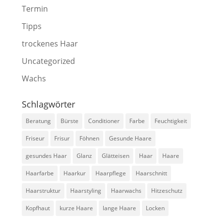
Termin
Tipps
trockenes Haar
Uncategorized
Wachs
Schlagwörter
Beratung
Bürste
Conditioner
Farbe
Feuchtigkeit
Friseur
Frisur
Föhnen
Gesunde Haare
gesundes Haar
Glanz
Glätteisen
Haar
Haare
Haarfarbe
Haarkur
Haarpflege
Haarschnitt
Haarstruktur
Haarstyling
Haarwachs
Hitzeschutz
Kopfhaut
kurze Haare
lange Haare
Locken