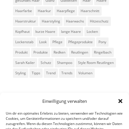
gesundes Haar
Glanz
Glätteisen
Haar
Haare
Haarfarbe
Haarkur
Haarpflege
Haarschnitt
Haarstruktur
Haarstyling
Haarwachs
Hitzeschutz
Kopfhaut
kurze Haare
lange Haare
Locken
Lockenstab
Look
Pflege
Pflegeprodukte
Pony
Produkt
Produkte
Redken
Reutlingen
Ringelbach
Sarah Kailer
Schutz
Shampoo
Style Room Reutlingen
Styling
Tipps
Trend
Trends
Volumen
Einwilligung verwalten
Um dir ein optimales Erlebnis zu bieten, verwenden wir Technologien wie
Cookies, um Geräteinformationen zu speichern und/oder darauf
zuzugreifen. Wenn du diesen Technologien zustimmst, können wir Daten
Alle Rechte vorbehalten - Sarah Kailer
wie das Surfverhalten oder eindeutige IDs auf dieser Website