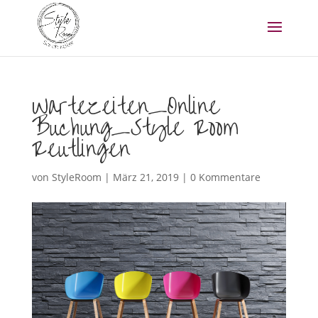
Wartezeiten_Online
Buchung_Style Room
Reutlingen
von
StyleRoom
|
März 21, 2019
|
0 Kommentare