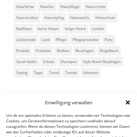
Haarfarbe
Haarkur
Haarpflege
Haarschnitt
Haarstruktur
Haarstyling
Haarwachs
Hitzeschutz
Kopfhaut
kurze Haare
lange Haare
Locken
Lockenstab
Look
Pflege
Pflegeprodukte
Pony
Produkt
Produkte
Redken
Reutlingen
Ringelbach
Sarah Kailer
Schutz
Shampoo
Style Room Reutlingen
Styling
Tipps
Trend
Trends
Volumen
Einwilligung verwalten
Um dir ein optimales Erlebnis zu bieten, verwenden wir Technologien wie
Cookies, um Geräteinformationen zu speichern und/oder darauf
zuzugreifen. Wenn du diesen Technologien zustimmst, können wir Daten
Alle Rechte vorbehalten - Sarah Kailer
wie das Surfverhalten oder eindeutige IDs auf dieser Website