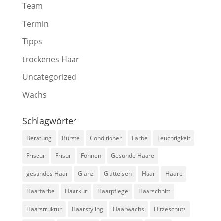
Team
Termin
Tipps
trockenes Haar
Uncategorized
Wachs
Schlagwörter
Beratung
Bürste
Conditioner
Farbe
Feuchtigkeit
Friseur
Frisur
Föhnen
Gesunde Haare
gesundes Haar
Glanz
Glätteisen
Haar
Haare
Haarfarbe
Haarkur
Haarpflege
Haarschnitt
Haarstruktur
Haarstyling
Haarwachs
Hitzeschutz