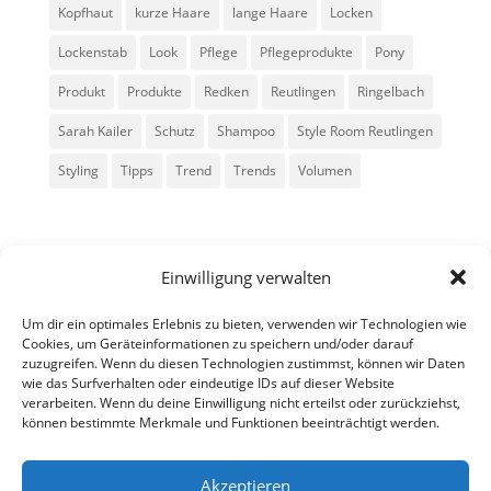
Kopfhaut
kurze Haare
lange Haare
Locken
Lockenstab
Look
Pflege
Pflegeprodukte
Pony
Produkt
Produkte
Redken
Reutlingen
Ringelbach
Sarah Kailer
Schutz
Shampoo
Style Room Reutlingen
Styling
Tipps
Trend
Trends
Volumen
Einwilligung verwalten
Um dir ein optimales Erlebnis zu bieten, verwenden wir Technologien wie
Cookies, um Geräteinformationen zu speichern und/oder darauf
zuzugreifen. Wenn du diesen Technologien zustimmst, können wir Daten
Alle Rechte vorbehalten - Sarah Kailer
wie das Surfverhalten oder eindeutige IDs auf dieser Website
verarbeiten. Wenn du deine Einwilligung nicht erteilst oder zurückziehst,
können bestimmte Merkmale und Funktionen beeinträchtigt werden.
Impressum
Datenschutzerklärung
Akzeptieren