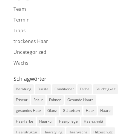
Team
Termin
Tipps
trockenes Haar
Uncategorized
Wachs
Schlagwörter
Beratung
Bürste
Conditioner
Farbe
Feuchtigkeit
Friseur
Frisur
Föhnen
Gesunde Haare
gesundes Haar
Glanz
Glätteisen
Haar
Haare
Haarfarbe
Haarkur
Haarpflege
Haarschnitt
Haarstruktur
Haarstyling
Haarwachs
Hitzeschutz