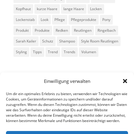
Kopfhaut
kurze Haare
lange Haare
Locken
Lockenstab
Look
Pflege
Pflegeprodukte
Pony
Produkt
Produkte
Redken
Reutlingen
Ringelbach
Sarah Kailer
Schutz
Shampoo
Style Room Reutlingen
Styling
Tipps
Trend
Trends
Volumen
Einwilligung verwalten
Um dir ein optimales Erlebnis zu bieten, verwenden wir Technologien wie
Cookies, um Geräteinformationen zu speichern und/oder darauf
zuzugreifen. Wenn du diesen Technologien zustimmst, können wir Daten
Alle Rechte vorbehalten - Sarah Kailer
wie das Surfverhalten oder eindeutige IDs auf dieser Website
verarbeiten. Wenn du deine Einwilligung nicht erteilst oder zurückziehst,
können bestimmte Merkmale und Funktionen beeinträchtigt werden.
Impressum
Datenschutzerklärung