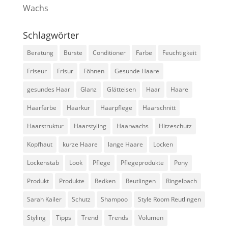
Wachs
Schlagwörter
Beratung
Bürste
Conditioner
Farbe
Feuchtigkeit
Friseur
Frisur
Föhnen
Gesunde Haare
gesundes Haar
Glanz
Glätteisen
Haar
Haare
Haarfarbe
Haarkur
Haarpflege
Haarschnitt
Haarstruktur
Haarstyling
Haarwachs
Hitzeschutz
Kopfhaut
kurze Haare
lange Haare
Locken
Lockenstab
Look
Pflege
Pflegeprodukte
Pony
Produkt
Produkte
Redken
Reutlingen
Ringelbach
Sarah Kailer
Schutz
Shampoo
Style Room Reutlingen
Styling
Tipps
Trend
Trends
Volumen