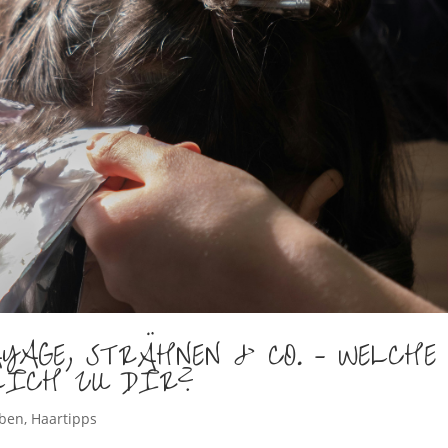
AGE, STRÄHNEN & CO. – WELCHE
LICH ZU DIR?
rben
,
Haartipps