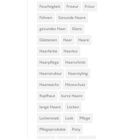
Feuchtigkeit
Friseur
Frisur
Föhnen
Gesunde Haare
gesundes Haar
Glanz
Glätteisen
Haar
Haare
Haarfarbe
Haarkur
Haarpflege
Haarschnitt
Haarstruktur
Haarstyling
Haarwachs
Hitzeschutz
Kopfhaut
kurze Haare
lange Haare
Locken
Lockenstab
Look
Pflege
Pflegeprodukte
Pony