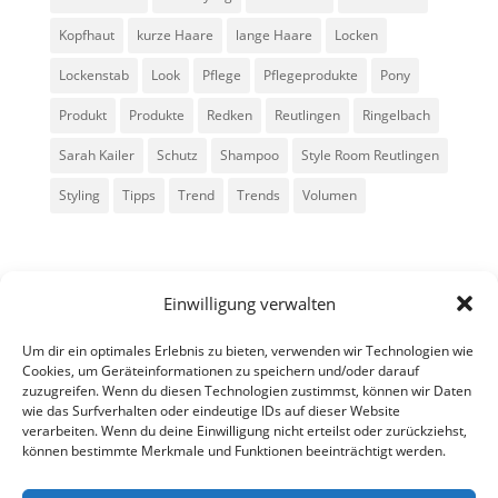
Kopfhaut
kurze Haare
lange Haare
Locken
Lockenstab
Look
Pflege
Pflegeprodukte
Pony
Produkt
Produkte
Redken
Reutlingen
Ringelbach
Sarah Kailer
Schutz
Shampoo
Style Room Reutlingen
Styling
Tipps
Trend
Trends
Volumen
Einwilligung verwalten
Um dir ein optimales Erlebnis zu bieten, verwenden wir Technologien wie
Cookies, um Geräteinformationen zu speichern und/oder darauf
zuzugreifen. Wenn du diesen Technologien zustimmst, können wir Daten
Alle Rechte vorbehalten - Sarah Kailer
wie das Surfverhalten oder eindeutige IDs auf dieser Website
verarbeiten. Wenn du deine Einwilligung nicht erteilst oder zurückziehst,
können bestimmte Merkmale und Funktionen beeinträchtigt werden.
Impressum