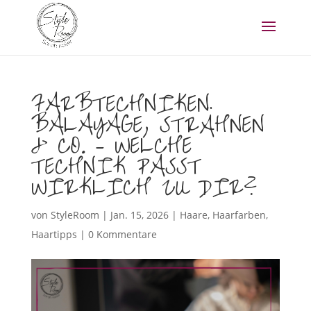
FARBTECHNIKEN
BALAYAGE, STRÄHNEN
& CO. – WELCHE
TECHNIK PASST
WIRKLICH ZU DIR?
von
StyleRoom
|
Jan. 15, 2026
|
Haare
,
Haarfarben
,
Haartipps
|
0 Kommentare