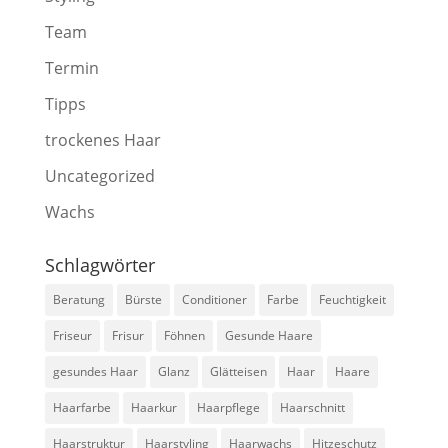
Team
Termin
Tipps
trockenes Haar
Uncategorized
Wachs
Schlagwörter
Beratung
Bürste
Conditioner
Farbe
Feuchtigkeit
Friseur
Frisur
Föhnen
Gesunde Haare
gesundes Haar
Glanz
Glätteisen
Haar
Haare
Haarfarbe
Haarkur
Haarpflege
Haarschnitt
Haarstruktur
Haarstyling
Haarwachs
Hitzeschutz