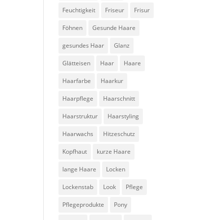
Feuchtigkeit
Friseur
Frisur
Föhnen
Gesunde Haare
gesundes Haar
Glanz
Glätteisen
Haar
Haare
Haarfarbe
Haarkur
Haarpflege
Haarschnitt
Haarstruktur
Haarstyling
Haarwachs
Hitzeschutz
Kopfhaut
kurze Haare
lange Haare
Locken
Lockenstab
Look
Pflege
Pflegeprodukte
Pony