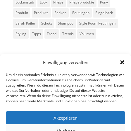
Lockenstab
Look
Pflege
Pflegeprodukte
Pony
Produkt
Produkte
Redken
Reutlingen
Ringelbach
Sarah Kailer
Schutz
Shampoo
Style Room Reutlingen
Styling
Tipps
Trend
Trends
Volumen
Einwilligung verwalten
Um dir ein optimales Erlebnis zu bieten, verwenden wir Technologien wie
Cookies, um Geräteinformationen zu speichern und/oder darauf
zuzugreifen. Wenn du diesen Technologien zustimmst, können wir Daten
Alle Rechte vorbehalten - Sarah Kailer
wie das Surfverhalten oder eindeutige IDs auf dieser Website
verarbeiten. Wenn du deine Einwilligung nicht erteilst oder zurückziehst,
können bestimmte Merkmale und Funktionen beeinträchtigt werden.
Impressum
Datenschutzerklärung
Akzeptieren
Ablehnen