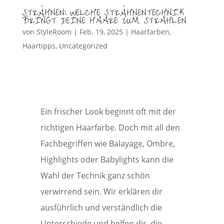
STRÄHNEN: WELCHE STRÄHNENTECHNIK
BRINGT DEINE HAARE ZUM STRAHLEN
von
StyleRoom
|
Feb. 19, 2025
|
Haarfarben
,
Haartipps
,
Uncategorized
Ein frischer Look beginnt oft mit der
richtigen Haarfarbe. Doch mit all den
Fachbegriffen wie Balayage, Ombre,
Highlights oder Babylights kann die
Wahl der Technik ganz schön
verwirrend sein. Wir erklären dir
ausführlich und verständlich die
Unterschiede und helfen dir, die