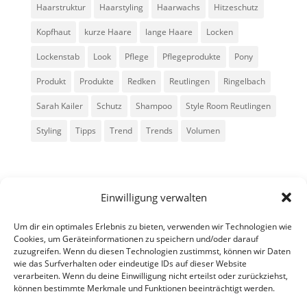
Haarstruktur
Haarstyling
Haarwachs
Hitzeschutz
Kopfhaut
kurze Haare
lange Haare
Locken
Lockenstab
Look
Pflege
Pflegeprodukte
Pony
Produkt
Produkte
Redken
Reutlingen
Ringelbach
Sarah Kailer
Schutz
Shampoo
Style Room Reutlingen
Styling
Tipps
Trend
Trends
Volumen
Einwilligung verwalten
Um dir ein optimales Erlebnis zu bieten, verwenden wir Technologien wie
Cookies, um Geräteinformationen zu speichern und/oder darauf
zuzugreifen. Wenn du diesen Technologien zustimmst, können wir Daten
Alle Rechte vorbehalten - Sarah Kailer
wie das Surfverhalten oder eindeutige IDs auf dieser Website
verarbeiten. Wenn du deine Einwilligung nicht erteilst oder zurückziehst,
können bestimmte Merkmale und Funktionen beeinträchtigt werden.
Impressum