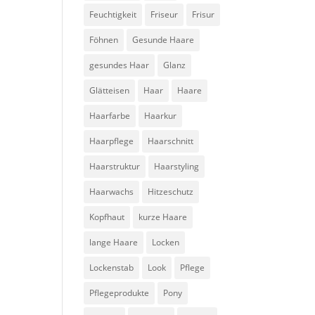
Feuchtigkeit
Friseur
Frisur
Föhnen
Gesunde Haare
gesundes Haar
Glanz
Glätteisen
Haar
Haare
Haarfarbe
Haarkur
Haarpflege
Haarschnitt
Haarstruktur
Haarstyling
Haarwachs
Hitzeschutz
Kopfhaut
kurze Haare
lange Haare
Locken
Lockenstab
Look
Pflege
Pflegeprodukte
Pony