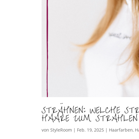
STRÄHNEN: WELCHE ST
HAARE ZUM STRAHLEN
von
StyleRoom
|
Feb. 19, 2025
|
Haarfarben
,
H