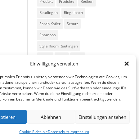
Produkt
Produkte
Redken
Reutlingen
Ringelbach
Sarah Kailer
Schutz
Shampoo
Style Room Reutlingen
Styling
Tipps
Trend
Einwilligung verwalten
Trends
Volumen
optimales Erlebnis zu bieten, verwenden wir Technologien wie Cookies, um
mationen zu speichern und/oder darauf zuzugreifen. Wenn du diesen
n zustimmst, können wir Daten wie das Surfverhalten oder eindeutige IDs
ebsite verarbeiten. Wenn du deine Einwilligung nicht erteilst oder
t, können bestimmte Merkmale und Funktionen beeinträchtigt werden.
ptieren
Ablehnen
Einstellungen ansehen
fa
in
g
Cookie-Richtlinie
Datenschutz
Impressum