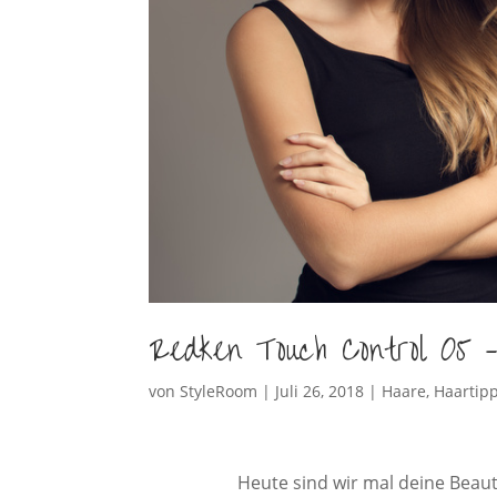
Redken Touch Control 05 – 
von
StyleRoom
|
Juli 26, 2018
|
Haare
,
Haartip
Heute sind wir mal deine Beau