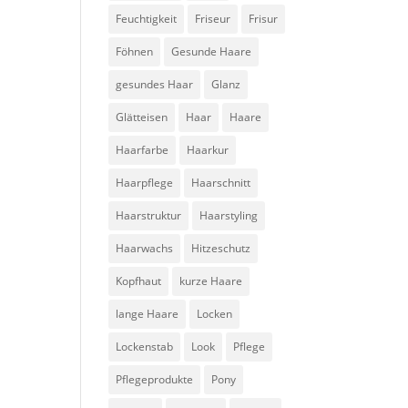
Feuchtigkeit
Friseur
Frisur
Föhnen
Gesunde Haare
gesundes Haar
Glanz
Glätteisen
Haar
Haare
Haarfarbe
Haarkur
Haarpflege
Haarschnitt
Haarstruktur
Haarstyling
Haarwachs
Hitzeschutz
Kopfhaut
kurze Haare
lange Haare
Locken
Lockenstab
Look
Pflege
Pflegeprodukte
Pony