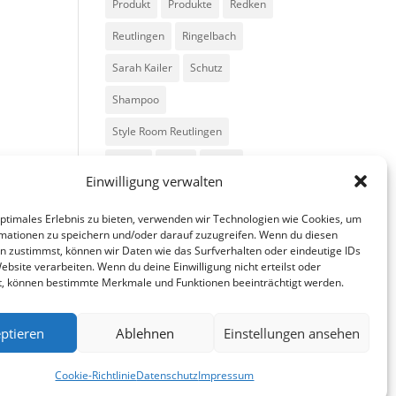
Produkt
Produkte
Redken
Reutlingen
Ringelbach
Sarah Kailer
Schutz
Shampoo
Style Room Reutlingen
Styling
Tipps
Trend
Einwilligung verwalten
Trends
Volumen
optimales Erlebnis zu bieten, verwenden wir Technologien wie Cookies, um
mationen zu speichern und/oder darauf zuzugreifen. Wenn du diesen
n zustimmst, können wir Daten wie das Surfverhalten oder eindeutige IDs
ebsite verarbeiten. Wenn du deine Einwilligung nicht erteilst oder
t, können bestimmte Merkmale und Funktionen beeinträchtigt werden.
ptieren
Ablehnen
Einstellungen ansehen
fa
in
g
Cookie-Richtlinie
Datenschutz
Impressum