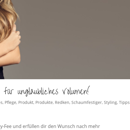
für unglaubliches Volumen!
ps
,
Pflege
,
Produkt
,
Produkte
,
Redken
,
Schaumfestiger
,
Styling
,
Tipps
ty-Fee und erfüllen dir den Wunsch nach mehr