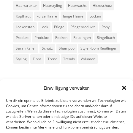
Haarstruktur
Haarstyling
Haarwachs
Hitzeschutz
Kopfhaut
kurze Haare
lange Haare
Locken
Lockenstab
Look
Pflege
Pflegeprodukte
Pony
Produkt
Produkte
Redken
Reutlingen
Ringelbach
Sarah Kailer
Schutz
Shampoo
Style Room Reutlingen
Styling
Tipps
Trend
Trends
Volumen
Einwilligung verwalten
Um dir ein optimales Erlebnis zu bieten, verwenden wir Technologien wie
Cookies, um Geräteinformationen zu speichern und/oder darauf
zuzugreifen. Wenn du diesen Technologien zustimmst, können wir Daten
Alle Rechte vorbehalten - Sarah Kailer
wie das Surfverhalten oder eindeutige IDs auf dieser Website
verarbeiten. Wenn du deine Einwilligung nicht erteilst oder zurückziehst,
können bestimmte Merkmale und Funktionen beeinträchtigt werden.
Impressum