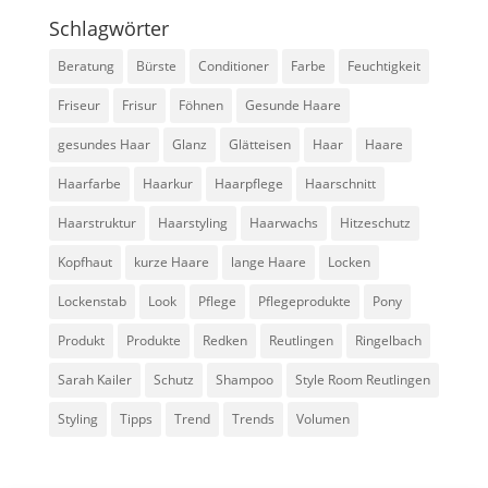
Schlagwörter
Beratung
Bürste
Conditioner
Farbe
Feuchtigkeit
Friseur
Frisur
Föhnen
Gesunde Haare
gesundes Haar
Glanz
Glätteisen
Haar
Haare
Haarfarbe
Haarkur
Haarpflege
Haarschnitt
Haarstruktur
Haarstyling
Haarwachs
Hitzeschutz
Kopfhaut
kurze Haare
lange Haare
Locken
Lockenstab
Look
Pflege
Pflegeprodukte
Pony
Produkt
Produkte
Redken
Reutlingen
Ringelbach
Sarah Kailer
Schutz
Shampoo
Style Room Reutlingen
Styling
Tipps
Trend
Trends
Volumen