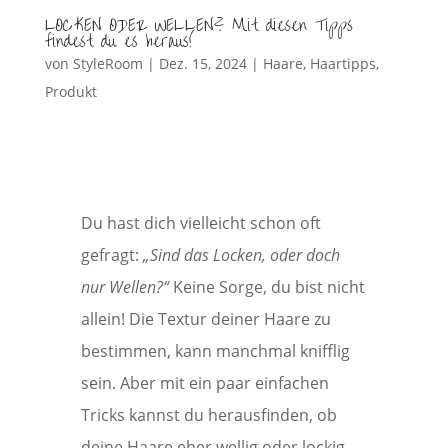
LOCKEN ODER WELLEN? Mit diesen Tipps
findest du es heraus!
von
StyleRoom
|
Dez. 15, 2024
|
Haare
,
Haartipps
,
Produkt
Du hast dich vielleicht schon oft
gefragt:
„Sind das Locken, oder doch
nur Wellen?“
Keine Sorge, du bist nicht
allein! Die Textur deiner Haare zu
bestimmen, kann manchmal knifflig
sein. Aber mit ein paar einfachen
Tricks kannst du herausfinden, ob
deine Haare eher wellig oder lockig