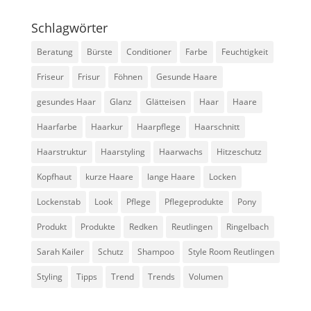
Schlagwörter
Beratung
Bürste
Conditioner
Farbe
Feuchtigkeit
Friseur
Frisur
Föhnen
Gesunde Haare
gesundes Haar
Glanz
Glätteisen
Haar
Haare
Haarfarbe
Haarkur
Haarpflege
Haarschnitt
Haarstruktur
Haarstyling
Haarwachs
Hitzeschutz
Kopfhaut
kurze Haare
lange Haare
Locken
Lockenstab
Look
Pflege
Pflegeprodukte
Pony
Produkt
Produkte
Redken
Reutlingen
Ringelbach
Sarah Kailer
Schutz
Shampoo
Style Room Reutlingen
Styling
Tipps
Trend
Trends
Volumen