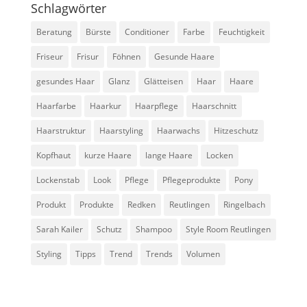
Schlagwörter
Beratung
Bürste
Conditioner
Farbe
Feuchtigkeit
Friseur
Frisur
Föhnen
Gesunde Haare
gesundes Haar
Glanz
Glätteisen
Haar
Haare
Haarfarbe
Haarkur
Haarpflege
Haarschnitt
Haarstruktur
Haarstyling
Haarwachs
Hitzeschutz
Kopfhaut
kurze Haare
lange Haare
Locken
Lockenstab
Look
Pflege
Pflegeprodukte
Pony
Produkt
Produkte
Redken
Reutlingen
Ringelbach
Sarah Kailer
Schutz
Shampoo
Style Room Reutlingen
Styling
Tipps
Trend
Trends
Volumen