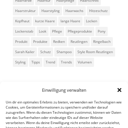
Haarfarbe
Haarkur
Haarpflege
Haarschnitt
Haarstruktur
Haarstyling
Haarwachs
Hitzeschutz
Kopfhaut
kurze Haare
lange Haare
Locken
Lockenstab
Look
Pflege
Pflegeprodukte
Pony
Produkt
Produkte
Redken
Reutlingen
Ringelbach
Sarah Kailer
Schutz
Shampoo
Style Room Reutlingen
Styling
Tipps
Trend
Trends
Volumen
Einwilligung verwalten
Um dir ein optimales Erlebnis zu bieten, verwenden wir Technologien wie
Cookies, um Geräteinformationen zu speichern und/oder darauf
zuzugreifen. Wenn du diesen Technologien zustimmst, können wir Daten
Alle Rechte vorbehalten - Sarah Kailer
wie das Surfverhalten oder eindeutige IDs auf dieser Website
verarbeiten. Wenn du deine Einwilligung nicht erteilst oder zurückziehst,
können bestimmte Merkmale und Funktionen beeinträchtigt werden.