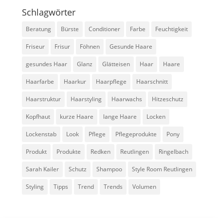
Schlagwörter
Beratung
Bürste
Conditioner
Farbe
Feuchtigkeit
Friseur
Frisur
Föhnen
Gesunde Haare
gesundes Haar
Glanz
Glätteisen
Haar
Haare
Haarfarbe
Haarkur
Haarpflege
Haarschnitt
Haarstruktur
Haarstyling
Haarwachs
Hitzeschutz
Kopfhaut
kurze Haare
lange Haare
Locken
Lockenstab
Look
Pflege
Pflegeprodukte
Pony
Produkt
Produkte
Redken
Reutlingen
Ringelbach
Sarah Kailer
Schutz
Shampoo
Style Room Reutlingen
Styling
Tipps
Trend
Trends
Volumen