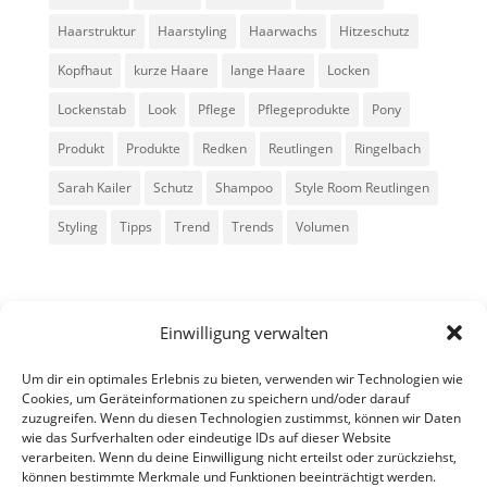
Haarstruktur
Haarstyling
Haarwachs
Hitzeschutz
Kopfhaut
kurze Haare
lange Haare
Locken
Lockenstab
Look
Pflege
Pflegeprodukte
Pony
Produkt
Produkte
Redken
Reutlingen
Ringelbach
Sarah Kailer
Schutz
Shampoo
Style Room Reutlingen
Styling
Tipps
Trend
Trends
Volumen
Einwilligung verwalten
Um dir ein optimales Erlebnis zu bieten, verwenden wir Technologien wie
Cookies, um Geräteinformationen zu speichern und/oder darauf
zuzugreifen. Wenn du diesen Technologien zustimmst, können wir Daten
Alle Rechte vorbehalten - Sarah Kailer
wie das Surfverhalten oder eindeutige IDs auf dieser Website
verarbeiten. Wenn du deine Einwilligung nicht erteilst oder zurückziehst,
können bestimmte Merkmale und Funktionen beeinträchtigt werden.