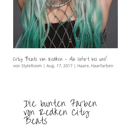
City Beats von Redken – Ab sofort bei uns!
von
StyleRoom
|
Aug. 17, 2017
|
Haare
,
Haarfarben
Die bunten Farben
von Redken City
Beats