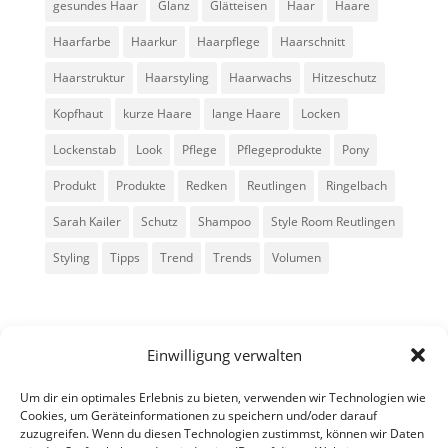
gesundes Haar
Glanz
Glätteisen
Haar
Haare
Haarfarbe
Haarkur
Haarpflege
Haarschnitt
Haarstruktur
Haarstyling
Haarwachs
Hitzeschutz
Kopfhaut
kurze Haare
lange Haare
Locken
Lockenstab
Look
Pflege
Pflegeprodukte
Pony
Produkt
Produkte
Redken
Reutlingen
Ringelbach
Sarah Kailer
Schutz
Shampoo
Style Room Reutlingen
Styling
Tipps
Trend
Trends
Volumen
Einwilligung verwalten
Um dir ein optimales Erlebnis zu bieten, verwenden wir Technologien wie
Cookies, um Geräteinformationen zu speichern und/oder darauf
zuzugreifen. Wenn du diesen Technologien zustimmst, können wir Daten
Alle Rechte vorbehalten - Sarah Kailer