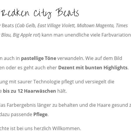
n Redken City Beats
 Beats (
Cab Gelb, East Village Violett, Midtown Magenta, Times
 Blau, Big Apple rot
) kann man unendliche viele Farbvariatio
en auch in
pastellige Töne
verwandeln. Wie auf dem Bild
en oder es geht auch eher
Dezent mit bunten Highlights
.
ng mit saurer Technologie pflegt und versiegelt die
ie
bis zu 12 Haarwäschen
hält.
m das Farbergebnis länger zu behalten und die Haare gesund 
 dazu passende
Pflege
.
hte ist bei uns herzlich Willkommen.