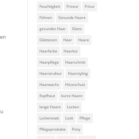
Feuchtigkeit
Friseur
Frisur
Föhnen
Gesunde Haare
gesundes Haar
Glanz
nen
Glätteisen
Haar
Haare
Haarfarbe
Haarkur
Haarpflege
Haarschnitt
Haarstruktur
Haarstyling
Haarwachs
Hitzeschutz
Kopfhaut
kurze Haare
lange Haare
Locken
zu
Lockenstab
Look
Pflege
Pflegeprodukte
Pony