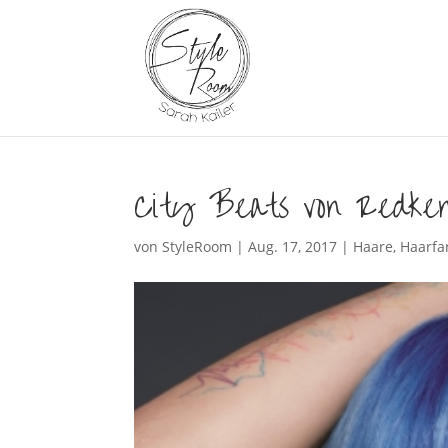
City Beats von Redken
von
StyleRoom
|
Aug. 17, 2017
|
Haare
,
Haarfa