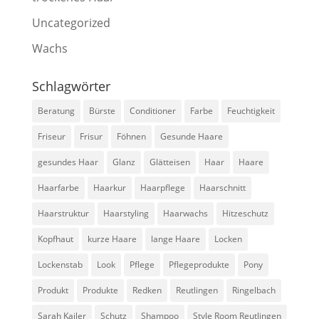
Uncategorized
Wachs
Schlagwörter
Beratung
Bürste
Conditioner
Farbe
Feuchtigkeit
Friseur
Frisur
Föhnen
Gesunde Haare
gesundes Haar
Glanz
Glätteisen
Haar
Haare
Haarfarbe
Haarkur
Haarpflege
Haarschnitt
Haarstruktur
Haarstyling
Haarwachs
Hitzeschutz
Kopfhaut
kurze Haare
lange Haare
Locken
Lockenstab
Look
Pflege
Pflegeprodukte
Pony
Produkt
Produkte
Redken
Reutlingen
Ringelbach
Sarah Kailer
Schutz
Shampoo
Style Room Reutlingen