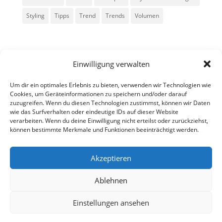
Styling
Tipps
Trend
Trends
Volumen
Einwilligung verwalten
Um dir ein optimales Erlebnis zu bieten, verwenden wir Technologien wie
Cookies, um Geräteinformationen zu speichern und/oder darauf
zuzugreifen. Wenn du diesen Technologien zustimmst, können wir Daten
Alle Rechte vorbehalten - Sarah Kailer
wie das Surfverhalten oder eindeutige IDs auf dieser Website
verarbeiten. Wenn du deine Einwilligung nicht erteilst oder zurückziehst,
können bestimmte Merkmale und Funktionen beeinträchtigt werden.
Impressum
Datenschutzerklärung
Akzeptieren
Ablehnen
fa
in
g
Einstellungen ansehen