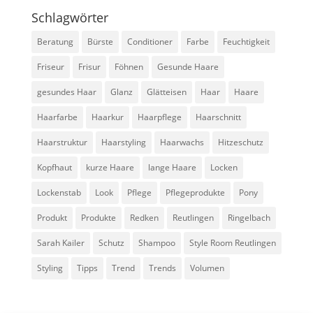
Schlagwörter
Beratung
Bürste
Conditioner
Farbe
Feuchtigkeit
Friseur
Frisur
Föhnen
Gesunde Haare
gesundes Haar
Glanz
Glätteisen
Haar
Haare
Haarfarbe
Haarkur
Haarpflege
Haarschnitt
Haarstruktur
Haarstyling
Haarwachs
Hitzeschutz
Kopfhaut
kurze Haare
lange Haare
Locken
Lockenstab
Look
Pflege
Pflegeprodukte
Pony
Produkt
Produkte
Redken
Reutlingen
Ringelbach
Sarah Kailer
Schutz
Shampoo
Style Room Reutlingen
Styling
Tipps
Trend
Trends
Volumen