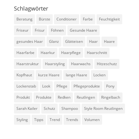
Schlagwörter
Beratung
Bürste
Conditioner
Farbe
Feuchtigkeit
Friseur
Frisur
Föhnen
Gesunde Haare
gesundes Haar
Glanz
Glätteisen
Haar
Haare
Haarfarbe
Haarkur
Haarpflege
Haarschnitt
Haarstruktur
Haarstyling
Haarwachs
Hitzeschutz
Kopfhaut
kurze Haare
lange Haare
Locken
Lockenstab
Look
Pflege
Pflegeprodukte
Pony
Produkt
Produkte
Redken
Reutlingen
Ringelbach
Sarah Kailer
Schutz
Shampoo
Style Room Reutlingen
Styling
Tipps
Trend
Trends
Volumen