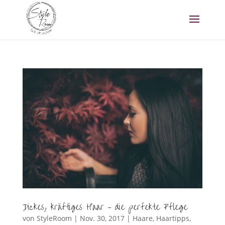
Dickes, kräftiges Haar – die perfekte Pflege
von
StyleRoom
|
Nov. 30, 2017
|
Haare
,
Haartipps
,