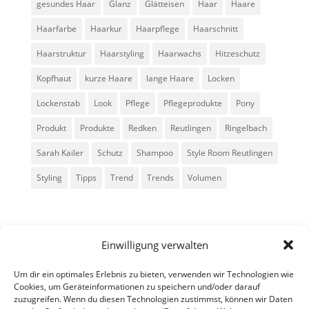
gesundes Haar
Glanz
Glätteisen
Haar
Haare
Haarfarbe
Haarkur
Haarpflege
Haarschnitt
Haarstruktur
Haarstyling
Haarwachs
Hitzeschutz
Kopfhaut
kurze Haare
lange Haare
Locken
Lockenstab
Look
Pflege
Pflegeprodukte
Pony
Produkt
Produkte
Redken
Reutlingen
Ringelbach
Sarah Kailer
Schutz
Shampoo
Style Room Reutlingen
Styling
Tipps
Trend
Trends
Volumen
Einwilligung verwalten
Um dir ein optimales Erlebnis zu bieten, verwenden wir Technologien wie
Cookies, um Geräteinformationen zu speichern und/oder darauf
zuzugreifen. Wenn du diesen Technologien zustimmst, können wir Daten
Alle Rechte vorbehalten - Sarah Kailer