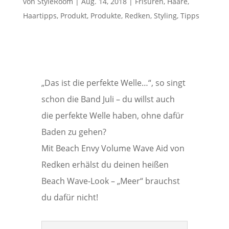
von
StyleRoom
|
Aug. 14, 2018
|
Frisuren
,
Haare
,
Haartipps
,
Produkt
,
Produkte
,
Redken
,
Styling
,
Tipps
„Das ist die perfekte Welle…“, so singt
schon die Band Juli – du willst auch
die perfekte Welle haben, ohne dafür
Baden zu gehen?
Mit Beach Envy Volume Wave Aid von
Redken erhälst du deinen heißen
Beach Wave-Look – „Meer“ brauchst
du dafür nicht!