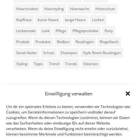
Haarstruktur
Haarstyling
Haarwachs
Hitzeschutz
Kopfhaut
kurze Haare
lange Haare
Locken
Lockenstab
Look
Pflege
Pflegeprodukte
Pony
Produkt
Produkte
Redken
Reutlingen
Ringelbach
Sarah Kailer
Schutz
Shampoo
Style Room Reutlingen
Styling
Tipps
Trend
Trends
Volumen
Einwilligung verwalten
Um dir ein optimales Erlebnis zu bieten, verwenden wir Technologien wie
Cookies, um Geräteinformationen zu speichern und/oder darauf
zuzugreifen. Wenn du diesen Technologien zustimmst, können wir Daten
Alle Rechte vorbehalten - Sarah Kailer
wie das Surfverhalten oder eindeutige IDs auf dieser Website
verarbeiten. Wenn du deine Einwilligung nicht erteilst oder zurückziehst,
können bestimmte Merkmale und Funktionen beeinträchtigt werden.