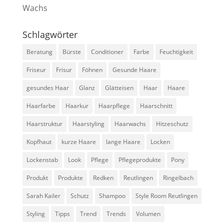
Wachs
Schlagwörter
Beratung
Bürste
Conditioner
Farbe
Feuchtigkeit
Friseur
Frisur
Föhnen
Gesunde Haare
gesundes Haar
Glanz
Glätteisen
Haar
Haare
Haarfarbe
Haarkur
Haarpflege
Haarschnitt
Haarstruktur
Haarstyling
Haarwachs
Hitzeschutz
Kopfhaut
kurze Haare
lange Haare
Locken
Lockenstab
Look
Pflege
Pflegeprodukte
Pony
Produkt
Produkte
Redken
Reutlingen
Ringelbach
Sarah Kailer
Schutz
Shampoo
Style Room Reutlingen
Styling
Tipps
Trend
Trends
Volumen