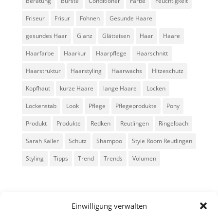
Beratung
Bürste
Conditioner
Farbe
Feuchtigkeit
Friseur
Frisur
Föhnen
Gesunde Haare
gesundes Haar
Glanz
Glätteisen
Haar
Haare
Haarfarbe
Haarkur
Haarpflege
Haarschnitt
Haarstruktur
Haarstyling
Haarwachs
Hitzeschutz
Kopfhaut
kurze Haare
lange Haare
Locken
Lockenstab
Look
Pflege
Pflegeprodukte
Pony
Produkt
Produkte
Redken
Reutlingen
Ringelbach
Sarah Kailer
Schutz
Shampoo
Style Room Reutlingen
Styling
Tipps
Trend
Trends
Volumen
Einwilligung verwalten