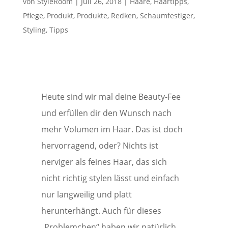
von
StyleRoom
|
Juli 26, 2018
|
Haare
,
Haartipps
,
Pflege
,
Produkt
,
Produkte
,
Redken
,
Schaumfestiger
,
Styling
,
Tipps
Heute sind wir mal deine Beauty-Fee
und erfüllen dir den Wunsch nach
mehr Volumen im Haar. Das ist doch
hervorragend, oder? Nichts ist
nerviger als feines Haar, das sich
nicht richtig stylen lässt und einfach
nur langweilig und platt
herunterhängt. Auch für dieses
„Problemchen“ haben wir natürlich