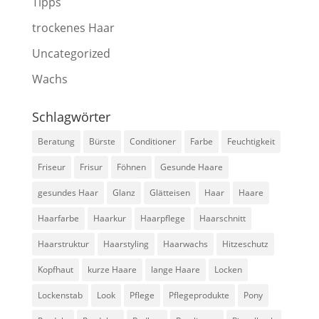
Tipps
trockenes Haar
Uncategorized
Wachs
Schlagwörter
Beratung
Bürste
Conditioner
Farbe
Feuchtigkeit
Friseur
Frisur
Föhnen
Gesunde Haare
gesundes Haar
Glanz
Glätteisen
Haar
Haare
Haarfarbe
Haarkur
Haarpflege
Haarschnitt
Haarstruktur
Haarstyling
Haarwachs
Hitzeschutz
Kopfhaut
kurze Haare
lange Haare
Locken
Lockenstab
Look
Pflege
Pflegeprodukte
Pony