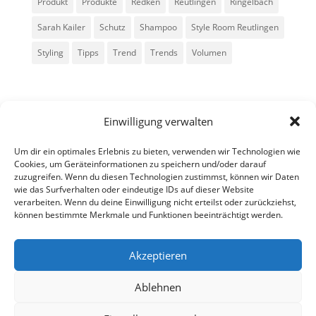
Produkt
Produkte
Redken
Reutlingen
Ringelbach
Sarah Kailer
Schutz
Shampoo
Style Room Reutlingen
Styling
Tipps
Trend
Trends
Volumen
Einwilligung verwalten
Um dir ein optimales Erlebnis zu bieten, verwenden wir Technologien wie
Cookies, um Geräteinformationen zu speichern und/oder darauf
zuzugreifen. Wenn du diesen Technologien zustimmst, können wir Daten
Alle Rechte vorbehalten - Sarah Kailer
wie das Surfverhalten oder eindeutige IDs auf dieser Website
verarbeiten. Wenn du deine Einwilligung nicht erteilst oder zurückziehst,
können bestimmte Merkmale und Funktionen beeinträchtigt werden.
Impressum
Datenschutzerklärung
Akzeptieren
Ablehnen