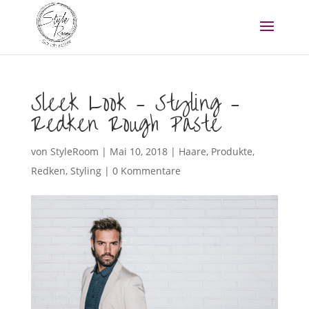
Sleek Look – Styling –
Redken Rough Paste
von
StyleRoom
|
Mai 10, 2018
|
Haare
,
Produkte
,
Redken
,
Styling
|
0 Kommentare