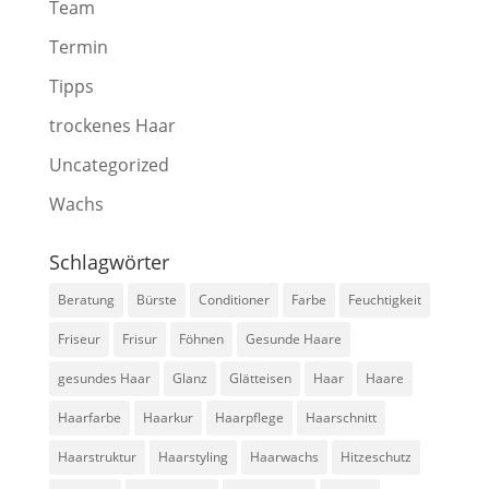
Team
Termin
Tipps
trockenes Haar
Uncategorized
Wachs
Schlagwörter
Beratung
Bürste
Conditioner
Farbe
Feuchtigkeit
Friseur
Frisur
Föhnen
Gesunde Haare
gesundes Haar
Glanz
Glätteisen
Haar
Haare
Haarfarbe
Haarkur
Haarpflege
Haarschnitt
Haarstruktur
Haarstyling
Haarwachs
Hitzeschutz