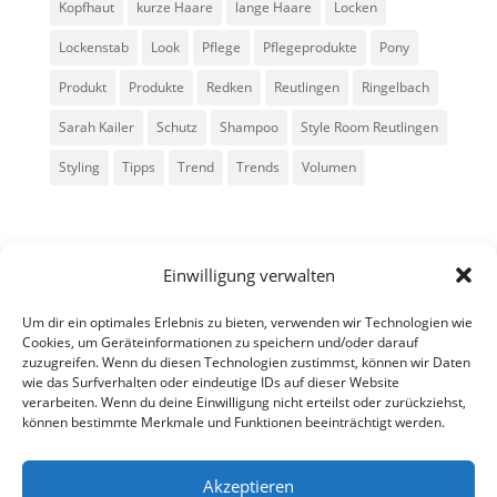
Kopfhaut
kurze Haare
lange Haare
Locken
Lockenstab
Look
Pflege
Pflegeprodukte
Pony
Produkt
Produkte
Redken
Reutlingen
Ringelbach
Sarah Kailer
Schutz
Shampoo
Style Room Reutlingen
Styling
Tipps
Trend
Trends
Volumen
Einwilligung verwalten
Um dir ein optimales Erlebnis zu bieten, verwenden wir Technologien wie
Cookies, um Geräteinformationen zu speichern und/oder darauf
zuzugreifen. Wenn du diesen Technologien zustimmst, können wir Daten
Alle Rechte vorbehalten - Sarah Kailer
wie das Surfverhalten oder eindeutige IDs auf dieser Website
verarbeiten. Wenn du deine Einwilligung nicht erteilst oder zurückziehst,
können bestimmte Merkmale und Funktionen beeinträchtigt werden.
Impressum
Datenschutzerklärung
Akzeptieren