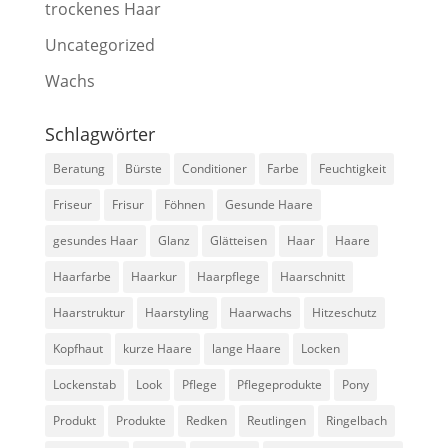
trockenes Haar
Uncategorized
Wachs
Schlagwörter
Beratung
Bürste
Conditioner
Farbe
Feuchtigkeit
Friseur
Frisur
Föhnen
Gesunde Haare
gesundes Haar
Glanz
Glätteisen
Haar
Haare
Haarfarbe
Haarkur
Haarpflege
Haarschnitt
Haarstruktur
Haarstyling
Haarwachs
Hitzeschutz
Kopfhaut
kurze Haare
lange Haare
Locken
Lockenstab
Look
Pflege
Pflegeprodukte
Pony
Produkt
Produkte
Redken
Reutlingen
Ringelbach