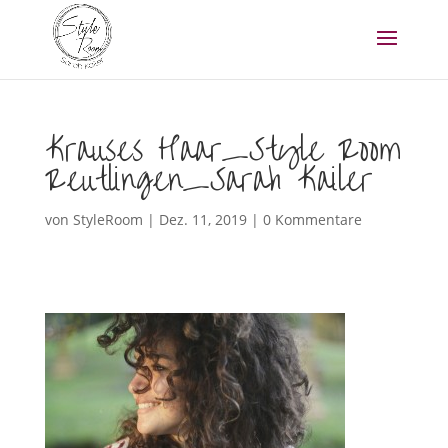
Krauses Haar_Style Room
Reutlingen_Sarah Kailer
von
StyleRoom
|
Dez. 11, 2019
|
0 Kommentare