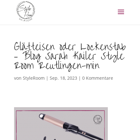
Glätteisen oder Lockenstab
– Blog Sarah Kailer Style
Room Reutlingen-min
von
StyleRoom
|
Sep. 18, 2023
|
0 Kommentare