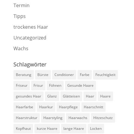
Termin
Tipps
trockenes Haar
Uncategorized
Wachs
Schlagwörter
Beratung
Bürste
Conditioner
Farbe
Feuchtigkeit
Friseur
Frisur
Föhnen
Gesunde Haare
gesundes Haar
Glanz
Glätteisen
Haar
Haare
Haarfarbe
Haarkur
Haarpflege
Haarschnitt
Haarstruktur
Haarstyling
Haarwachs
Hitzeschutz
Kopfhaut
kurze Haare
lange Haare
Locken