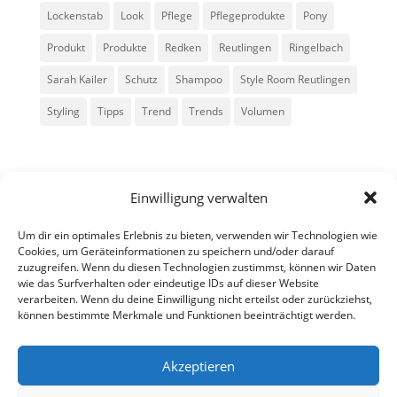
Lockenstab
Look
Pflege
Pflegeprodukte
Pony
Produkt
Produkte
Redken
Reutlingen
Ringelbach
Sarah Kailer
Schutz
Shampoo
Style Room Reutlingen
Styling
Tipps
Trend
Trends
Volumen
Einwilligung verwalten
Um dir ein optimales Erlebnis zu bieten, verwenden wir Technologien wie
Cookies, um Geräteinformationen zu speichern und/oder darauf
zuzugreifen. Wenn du diesen Technologien zustimmst, können wir Daten
Alle Rechte vorbehalten - Sarah Kailer
wie das Surfverhalten oder eindeutige IDs auf dieser Website
verarbeiten. Wenn du deine Einwilligung nicht erteilst oder zurückziehst,
können bestimmte Merkmale und Funktionen beeinträchtigt werden.
Impressum
Datenschutzerklärung
Akzeptieren