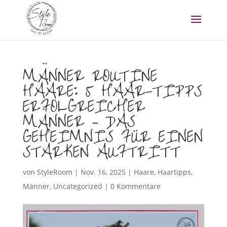
MÄNNER ROUTINE
HAARE: 5 HAAR-TIPPS
ERFOLGREICHER
MÄNNER – DAS
GEHEIMNIS FÜR EINEN
STARKEN AUFTRITT
von
StyleRoom
|
Nov. 16, 2025
|
Haare
,
Haartipps
,
Männer
,
Uncategorized
|
0 Kommentare