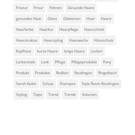
Friseur
Frisur
Föhnen
Gesunde Haare
gesundes Haar
Glanz
Glätteisen
Haar
Haare
Haarfarbe
Haarkur
Haarpflege
Haarschnitt
Haarstruktur
Haarstyling
Haarwachs
Hitzeschutz
Kopfhaut
kurze Haare
lange Haare
Locken
Lockenstab
Look
Pflege
Pflegeprodukte
Pony
Produkt
Produkte
Redken
Reutlingen
Ringelbach
Sarah Kailer
Schutz
Shampoo
Style Room Reutlingen
Styling
Tipps
Trend
Trends
Volumen