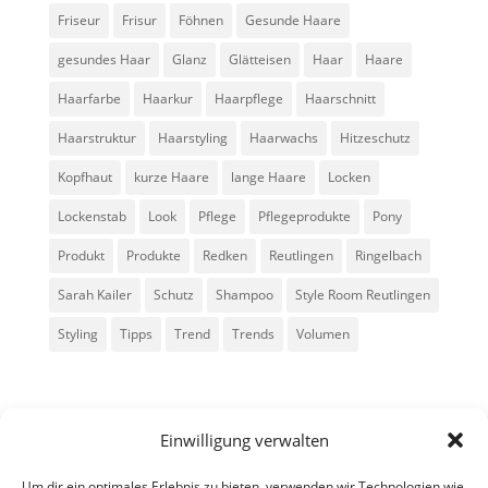
Friseur
Frisur
Föhnen
Gesunde Haare
gesundes Haar
Glanz
Glätteisen
Haar
Haare
Haarfarbe
Haarkur
Haarpflege
Haarschnitt
Haarstruktur
Haarstyling
Haarwachs
Hitzeschutz
Kopfhaut
kurze Haare
lange Haare
Locken
Lockenstab
Look
Pflege
Pflegeprodukte
Pony
Produkt
Produkte
Redken
Reutlingen
Ringelbach
Sarah Kailer
Schutz
Shampoo
Style Room Reutlingen
Styling
Tipps
Trend
Trends
Volumen
Einwilligung verwalten
Um dir ein optimales Erlebnis zu bieten, verwenden wir Technologien wie