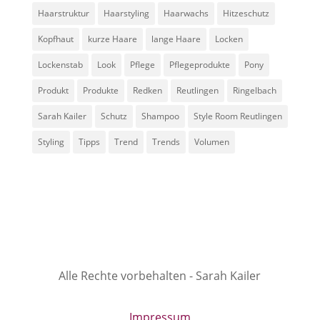
Haarstruktur
Haarstyling
Haarwachs
Hitzeschutz
Kopfhaut
kurze Haare
lange Haare
Locken
Lockenstab
Look
Pflege
Pflegeprodukte
Pony
Produkt
Produkte
Redken
Reutlingen
Ringelbach
Sarah Kailer
Schutz
Shampoo
Style Room Reutlingen
Styling
Tipps
Trend
Trends
Volumen
Alle Rechte vorbehalten - Sarah Kailer
Impressum