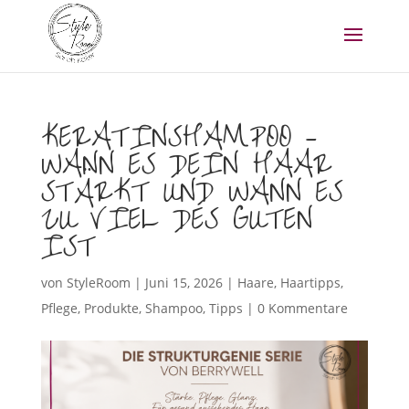
KERATINSHAMPOO –
WANN ES DEIN HAAR
STÄRKT UND WANN ES
ZU VIEL DES GUTEN
IST
von
StyleRoom
|
Juni 15, 2026
|
Haare
,
Haartipps
,
Pflege
,
Produkte
,
Shampoo
,
Tipps
|
0 Kommentare