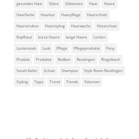
gesundes Haar
Glanz
Glätteisen
Haar
Haare
Haarfarbe
Haarkur
Haarpflege
Haarschnitt
Haarstruktur
Haarstyling
Haarwachs
Hitzeschutz
Kopfhaut
kurze Haare
lange Haare
Locken
Lockenstab
Look
Pflege
Pflegeprodukte
Pony
Produkt
Produkte
Redken
Reutlingen
Ringelbach
Sarah Kailer
Schutz
Shampoo
Style Room Reutlingen
Styling
Tipps
Trend
Trends
Volumen